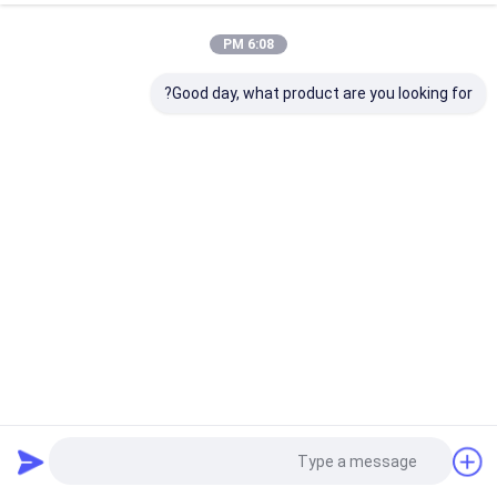
6:08 PM
Good day, what product are you looking for?
قطعات برش خودکار PN 94745004 9236E837-R1 قطعات پلاتر Y
Axis Motor Assy
قطعات پلاتر
2024-12-16