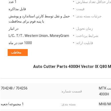
ار حداقل تعداد سفارش:
1 عدد
قیمت:
قابل مذاکره
جزئیات بسته بندی:
حمل و نقل توسط کارتن استاندارد و پوشش
با پنبه فوم برای محافظت
زمان تحویل:
در انبار
شرایط پرداخت:
L/C، T/T، Western Union، MoneyGram
قابلیت ارائه:
1000 عدد در ماه
مخاطب
Auto Cutter Parts 4000H Vector IX Q80 
کیت تعمیر و نگهداری 4000 ساعت MTK
704256 / 704248
قسمت شماره:
4000H
بسته بندی:
1 مجموعه/جعبه