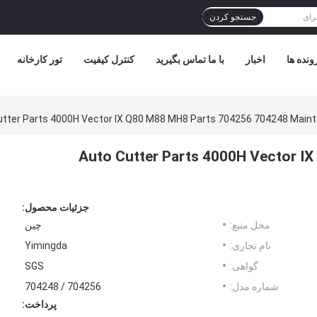
جستجو کردن
ونده ها
اخبار
با ما تماس بگیرید
کنترل کیفیت
تور کارخانه
utter Parts 4000H Vector IX Q80 M88 MH8 Parts 704256 704248 Maint
Auto Cutter Parts 4000H Vector I
جزئیات محصول:
محل منبع:
چین
نام تجاری:
Yimingda
گواهی:
SGS
شماره مدل:
704256 / 704248
پرداخت: