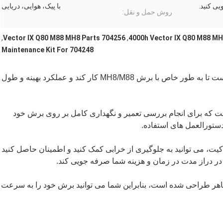
ی کنید.
با پیک، هوایی، دریایی
روش حمل و نقل:
,
704256 Vector IX Q80 M88 MH8 Parts
,
4000h Vector IX Q80 M88 MH
704248 Maintenance Kit For
1. سازگاری: این کیت تعمیر و نگهداری طراحی شده است تا به طور خاص با برش MH8/M88 کار کند و عملکرد بهینه و طول
ست که برای انجام بررسی تعمیر و نگهداری کامل بر روی برش خود
 دستورالعمل های استفاده.
ین کیت، می توانید به جلوگیری از خرابی کمک کنید و اطمینان حاصل کنید
 در دراز مدت در زمان و هزینه شما صرفه جویی کند.
هر طراحی شده است، بنابراین شما می توانید برش خود را به سرعت