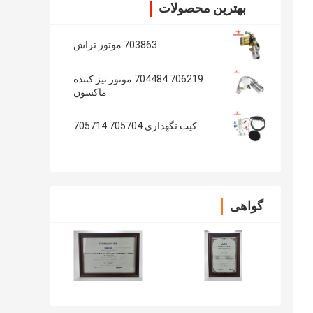
بهترین محصولات
703863 موتور تراش
706219 704484 موتور تیز کننده
ماکسون
کیت نگهداری 705704 705714
گواهی