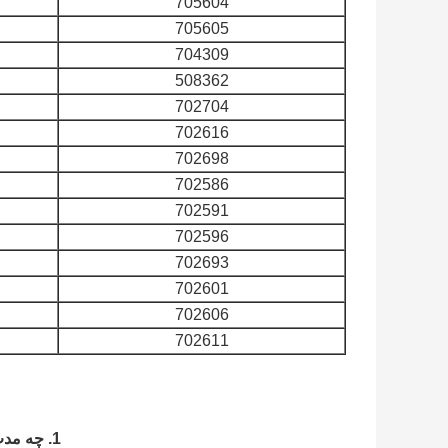
705604
705605
704309
508362
702704
702616
702698
702586
702591
702596
702693
702601
702606
702611
1. چه مدت پس از درخواست ارسال شده می توانیم پاسخ شما را دریافت کنیم؟