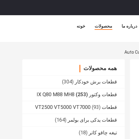
درباره ما
محصولات
خونه
Auto C
همه محصولات
قطعات برش خودکار
(304)
قطعات وکتور IX Q80 M88 MH8
(253)
قطعات VT2500 VT5000 VT7000
(93)
قطعات یدکی برای بولمر
(164)
تیغه چاقو کاتر
(18)