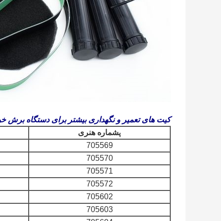
کیت های تعمیر و نگهداری بیشتر برای دستگاه برش خو
شماره هنری
پ
705569
705570
705571
705572
705602
705603