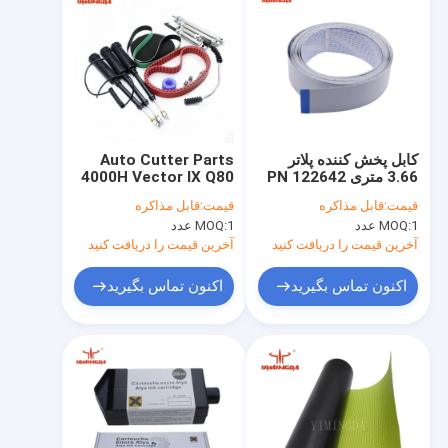
کابل پخش کننده پلاتر
Auto Cutter Parts
3.66 متری PN 122642
4000H Vector IX Q80
قطعات برش خودکار
M88 MH8 Parts
قیمت:
قابل مذاکره
قیمت:
قابل مذاکره
704256 704248
1 عدد
MOQ:
1 عدد
MOQ:
Maintenance Kit
آخرین قیمت را دریافت کنید
آخرین قیمت را دریافت کنید
اکنون تماس بگیرید
اکنون تماس بگیرید
خونه
محصولات
درباره ما