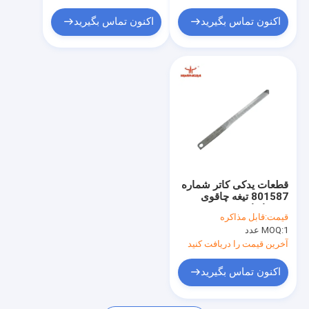
چاقو برش سنگ آسیاب
اکنون تماس بگیرید
اکنون تماس بگیرید
قطعات یدکی کاتر شماره
801587 تیغه چاقوی
برش اندازه 89x5.5x1.5
قیمت:
قابل مذاکره
میلی متر برای Vector
1 عدد
MOQ:
Q25
آخرین قیمت را دریافت کنید
اکنون تماس بگیرید