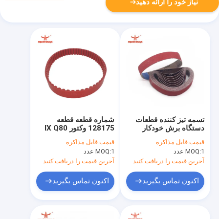
نیاز خود را ارائه دهید
تسمه تیز کننده قطعات
شماره قطعه قطعه
دستگاه برش خودکار
128175 وکتور IX Q80
اندازه 260x19mm P36
M88 MH8 قطعات
قیمت:
قابل مذاکره
قیمت:
قابل مذاکره
P60 P80
0.099 کیلوگرمی تسمه
1 عدد
MOQ:
1 عدد
MOQ:
تایم قرمز
آخرین قیمت را دریافت کنید
آخرین قیمت را دریافت کنید
اکنون تماس بگیرید
اکنون تماس بگیرید