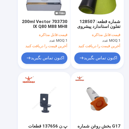
تور کارخانه
کنترل کیفیت
شماره قطعه: 128507
703730 200ml Vector
تفلون استاندارد پیشروی
IX Q80 M88 MH8
با ما تماس بگیرید
برای وکتور، M88، MH8،
Parts Alys Plotter Ink
قیمت:
قابل مذاکره
قیمت:
قابل مذاکره
Q80، IX ماشین برش
Cartridge
1 عدد
MOQ:
1 عدد
MOQ:
خودکار
اخبار
آخرین قیمت را دریافت کنید
آخرین قیمت را دریافت کنید
پرونده ها
اکنون تماس بگیرید
اکنون تماس بگیرید
قطعات برش خودکار
قطعات وکتور IX Q80 M88 MH8
قطعات VT2500 VT5000 VT7000
قطعات یدکی برای بولمر
G17 بخش روغن شماره
پ.ن 137656 قطعات