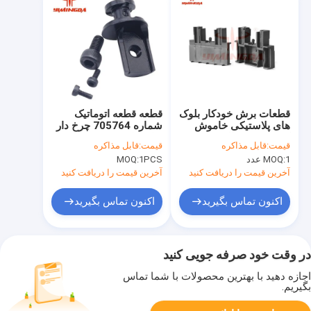
قطعات برش خودکار بلوک
قطعه قطعه اتوماتیک
های پلاستیکی خاموش
شماره 705764 چرخ دار
کردن بتنی نقاله PN
برای ماشین برش مد
قیمت:
قابل مذاکره
قیمت:
قابل مذاکره
129559 704679
وکتور Q80
1 عدد
MOQ:
1PCS
MOQ:
آخرین قیمت را دریافت کنید
آخرین قیمت را دریافت کنید
اکنون تماس بگیرید
اکنون تماس بگیرید
در وقت خود صرفه جویی کنید
اجازه دهید با بهترین محصولات با شما تماس
بگیریم.