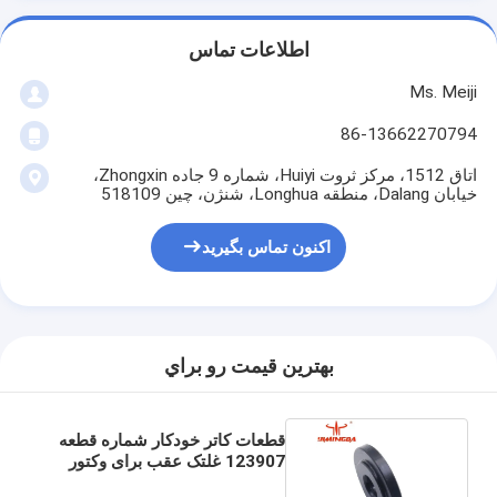
اطلاعات تماس
Ms. Meiji
86-13662270794
اتاق 1512، مرکز ثروت Huiyi، شماره 9 جاده Zhongxin،
خیابان Dalang، منطقه Longhua، شنژن، چین 518109
اکنون تماس بگیرید
بهترين قيمت رو براي
قطعات کاتر خودکار شماره قطعه
123907 غلتک عقب برای وکتور
کاتر Q80 IX6 MX9