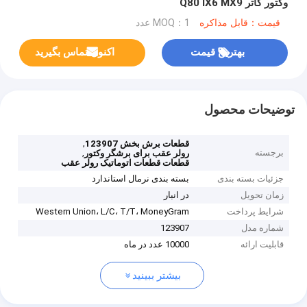
وکتور کاتر Q80 IX6 MX9
قیمت：قابل مذاکره
MOQ：1 عدد
بهترین قیمت
اکنون تماس بگیرید
توضیحات محصول
,
قطعات برش بخش 123907
برجسته
,
رولر عقب برای برشگر وکتور
قطعات قطعات اتوماتیک رولر عقب
جزئیات بسته بندی
بسته بندی نرمال استاندارد
زمان تحویل
در انبار
شرایط پرداخت
Western Union، L/C، T/T، MoneyGram
شماره مدل
123907
قابلیت ارائه
10000 عدد در ماه
بیشتر ببینید