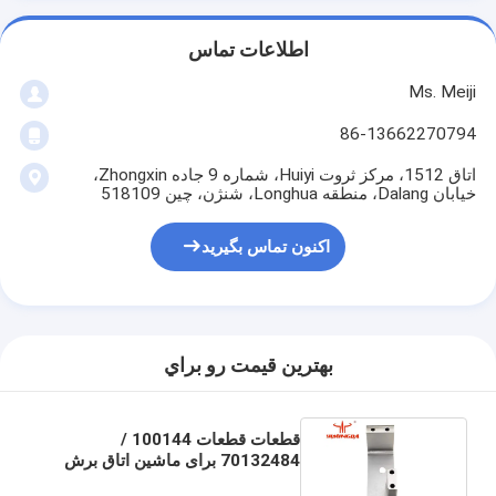
اطلاعات تماس
Ms. Meiji
86-13662270794
اتاق 1512، مرکز ثروت Huiyi، شماره 9 جاده Zhongxin،
خیابان Dalang، منطقه Longhua، شنژن، چین 518109
اکنون تماس بگیرید
بهترين قيمت رو براي
قطعات قطعات 100144 /
70132484 برای ماشین اتاق برش
لباس، ماشین برش بوکر