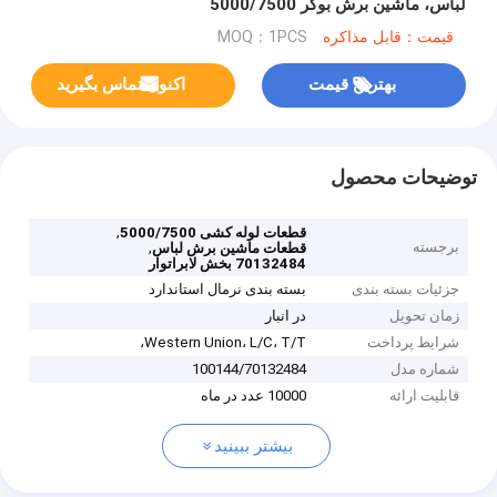
لباس، ماشین برش بوکر 5000/7500
قیمت：قابل مذاکره
MOQ：1PCS
بهترین قیمت
اکنون تماس بگیرید
توضیحات محصول
,
قطعات لوله کشی 5000/7500
برجسته
,
قطعات ماشین برش لباس
70132484 بخش لابراتوار
جزئیات بسته بندی
بسته بندی نرمال استاندارد
زمان تحویل
در انبار
شرایط پرداخت
Western Union، L/C، T/T،
شماره مدل
100144/70132484
قابلیت ارائه
10000 عدد در ماه
بیشتر ببینید