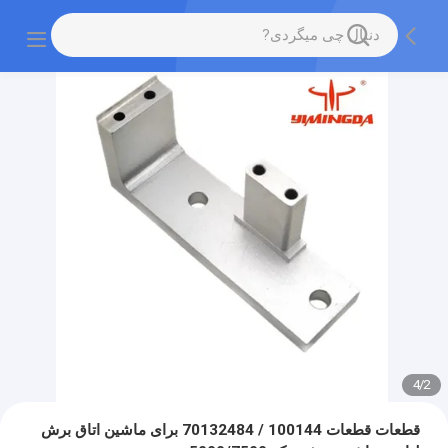
4
/
2
قطعات قطعات 100144 / 70132484 برای ماشین اتاق برش