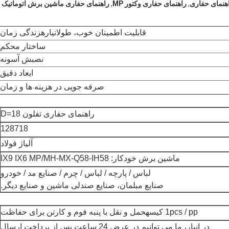
,
راهنمای حفاری وکتور MP
,
راهنمای حفاری ماشین برش اتوماتیک
قابلیت اطمینان خوب، طولانی
اره
زندگی
زمان
ساختار محکم
نصبش آسونه
ابعاد دقیق
صرفه جویی در هزینه ها و زمان
راهنمای حفاری تفلون D=18
128718
آلیاژ فولاد
ماشین برش خودکار: IX9 IX6 MP/MH-MX-Q58-IH58
لباس / پارچه / لباس / چرم / صنایع مد / خودرو
صنایع مبلمان، صنایع صندلی ماشین و صنایع دیگر.
1pcs / pp کیسه
حمل و نقل با پنبه فوم و کارتن برای حفاظت
در انبار، ما می توانیم در عرض 24 ساعت پس از پرداخت ارسال