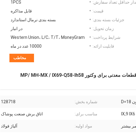
ار حداقل تعداد سفارش:
1PCS
قیمت:
قابل مذاکره
جزئیات بسته بندی:
بسته بندی نرمال استاندارد
زمان تحویل:
در انبار
شرایط پرداخت:
Western Union، L/C، T/T، MoneyGram
قابلیت ارائه:
10000 عدد در ماه
مخاطب
D=1
شماره بخش:
128718
I
مناسب برای:
اتاق برش صنعت پوشاک
ر بیشتر
مواد اولیه:
آلیاژ فولاد