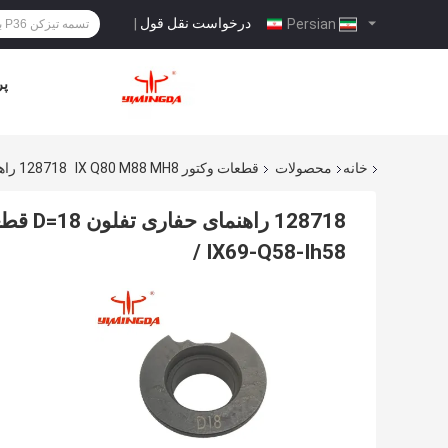
درخواست نقل قول
|
Persian
پر
خانه
محصولات
قطعات وکتور IX Q80 M88 MH8
128718 راهنمای حفاری تفلون D=18 قطعات معدنی قطعات معدنی برای وکتور MP/ MH-MX / IX69-Q58-Ih58
/ IX69-Q58-Ih58