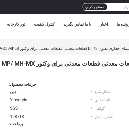
جستجو کردن
ونده ها
اخبار
با ما تماس بگیرید
کنترل کیفیت
تور کارخانه
128718 راهنمای حفاری تفلون D=18 قطعات معدنی قطعات معدنی برای وکتور MP/ MH-MX
جزئیات محصول:
محل منبع:
چین
نام تجاری:
Yimingda
گواهی:
SGS
شماره مدل:
128718
پرداخت: