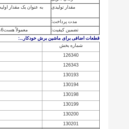
مقدار تولیدی
به عنوان یک مقدار اول
مدت پرداخت:
تضمین کیفیت:
معمولاً هست
6ماه و اگه مشکلی با کیفیت باشه، بلافاصله به مشتری عوضش میکنیم.
قطعات اضافی برای ماشین برش خودکار...
:
شماره بخش
126340
126343
130193
130194
130198
130199
130200
130201